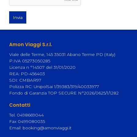
Invia
Amon Viaggi S.r.l.
Viale delle Terme, 145 35031 Abano Terme PD (Italy)
P.IVA 05273050285
Licenza n °14507 del 31/01/2020
REA: PD-456403
SDI: CMBAR97
Polizza RC: UnipolSai 1/39383/319/40033977
Fondo di Garanzia TOP SECURE N°2026/0625/1/1282
Contatti
Tel. 0498669044
Fax 0499080035
Email:
booking@amonviaggi.it