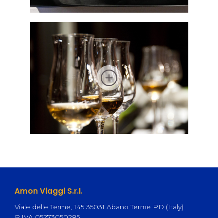
Amon Viaggi S.r.l.
Viale delle Terme, 145 35031 Abano Terme PD (Italy)
P.IVA 05273050285