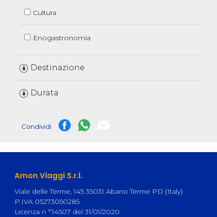
Cultura
Enogastronomia
Destinazione
Durata
Condividi
Amon Viaggi S.r.l.
Viale delle Terme, 145 35031 Abano Terme PD (Italy)
P.IVA 05273050285
Licenza n °14507 del 31/01/2020